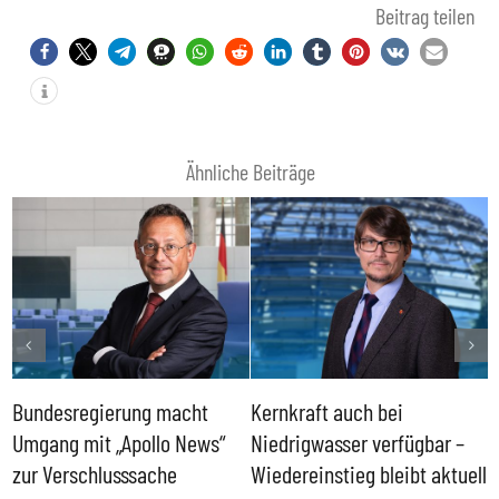
Beitrag teilen
Ähnliche Beiträge
Bundesregierung macht
Kernkraft auch bei
H
Umgang mit „Apollo News“
Niedrigwasser verfügbar –
G
zur Verschlusssache
Wiedereinstieg bleibt aktuell
B