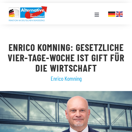
Zum
Inhalt
Toggle
springen
Navigation
FRAKTION
ENRICO KOMNING: GESETZLICHE
LANDESGRUPPEN
VIER-TAGE-WOCHE IST GIFT FÜR
DIE WIRTSCHAFT
VERANSTALTUNGEN
Enrico Komning
PRESSE
STELLENPORTAL
MEDIATHEK