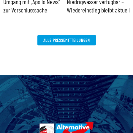
Umgang mit „Apollo News“
Niedrigwasser verfügbar –
G
zur Verschlusssache
Wiedereinstieg bleibt aktuell
B
V
W
ALLE PRESSEMITTEILUNGEN