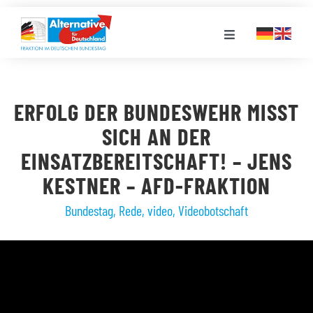
Zum
Inhalt
Toggle
springen
Navigation
FRAKTION
ERFOLG DER BUNDESWEHR MISST
LANDESGRUPPEN
SICH AN DER
EINSATZBEREITSCHAFT! – JENS
VERANSTALTUNGEN
KESTNER – AFD-FRAKTION
Bundestag
,
Rede
,
video
,
Videobotschaft
PRESSE
STELLENPORTAL
MEDIATHEK