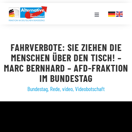
Zum
Inhalt
Toggle
springen
Navigation
FRAKTION
FAHRVERBOTE: SIE ZIEHEN DIE
LANDESGRUPPEN
MENSCHEN ÜBER DEN TISCH! –
MARC BERNHARD – AFD-FRAKTION
VERANSTALTUNGEN
IM BUNDESTAG
Bundestag
,
Rede
,
video
,
Videobotschaft
PRESSE
STELLENPORTAL
MEDIATHEK