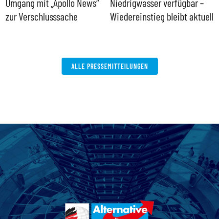
Umgang mit „Apollo News“
Niedrigwasser verfügbar –
G
zur Verschlusssache
Wiedereinstieg bleibt aktuell
B
V
W
ALLE PRESSEMITTEILUNGEN