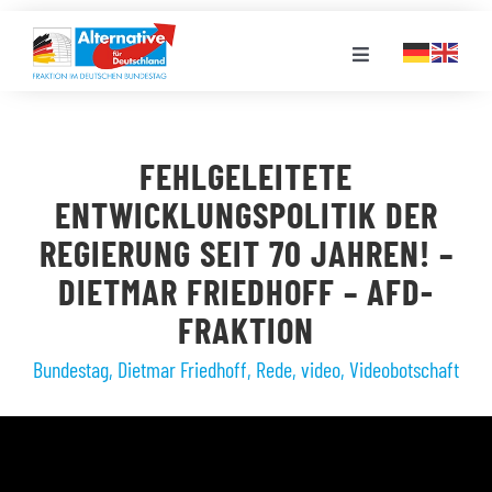
Zum
Inhalt
Toggle
springen
Navigation
FRAKTION
FEHLGELEITETE
LANDESGRUPPEN
ENTWICKLUNGSPOLITIK DER
REGIERUNG SEIT 70 JAHREN! –
VERANSTALTUNGEN
DIETMAR FRIEDHOFF – AFD-
FRAKTION
PRESSE
Bundestag
,
Dietmar Friedhoff
,
Rede
,
video
,
Videobotschaft
STELLENPORTAL
MEDIATHEK