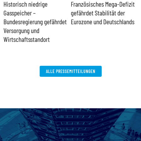
Historisch niedrige
Französisches Mega-Defizit
R
Gasspeicher –
gefährdet Stabilität der
G
ll
Bundesregierung gefährdet
Eurozone und Deutschlands
S
Versorgung und
P
Wirtschaftsstandort
ALLE PRESSEMITTEILUNGEN