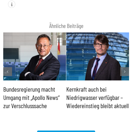
Ähnliche Beiträge
Bundesregierung macht
Kernkraft auch bei
H
Umgang mit „Apollo News“
Niedrigwasser verfügbar –
G
zur Verschlusssache
Wiedereinstieg bleibt aktuell
B
V
W