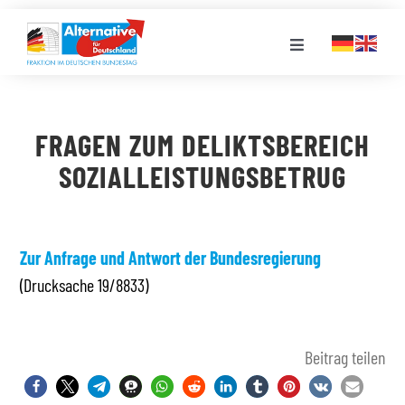
Zum
Inhalt
Toggle
springen
Navigation
FRAKTION
FRAGEN ZUM DELIKTSBEREICH
LANDESGRUPPEN
SOZIALLEISTUNGSBETRUG
VERANSTALTUNGEN
Zur Anfrage und Antwort der Bundesregierung
(Drucksache 19/8833)
PRESSE
STELLENPORTAL
Beitrag teilen
MEDIATHEK