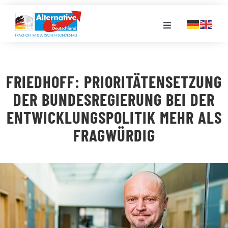
Zum
Inhalt
Toggle
springen
Navigation
FRAKTION
FRIEDHOFF: PRIORITÄTENSETZUNG
LANDESGRUPPEN
DER BUNDESREGIERUNG BEI DER
ENTWICKLUNGSPOLITIK MEHR ALS
VERANSTALTUNGEN
FRAGWÜRDIG
PRESSE
STELLENPORTAL
MEDIATHEK