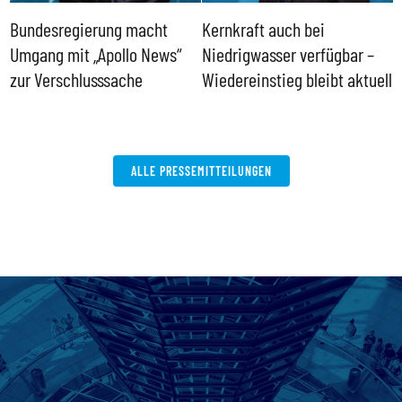
Bundesregierung macht
Kernkraft auch bei
H
Umgang mit „Apollo News“
Niedrigwasser verfügbar –
G
zur Verschlusssache
Wiedereinstieg bleibt aktuell
B
V
W
ALLE PRESSEMITTEILUNGEN