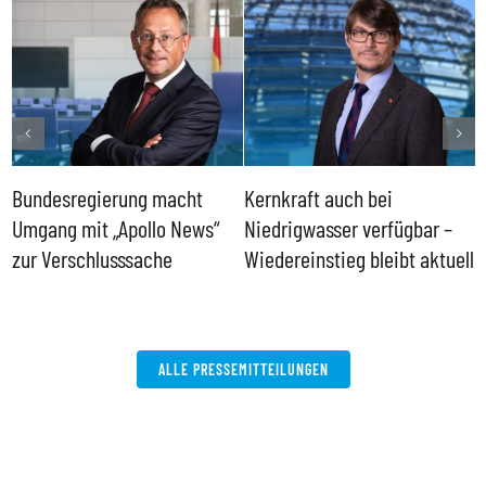
Bundesregierung macht
Kernkraft auch bei
H
Umgang mit „Apollo News“
Niedrigwasser verfügbar –
G
zur Verschlusssache
Wiedereinstieg bleibt aktuell
B
V
W
ALLE PRESSEMITTEILUNGEN