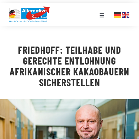
Zum
Inhalt
Toggle
springen
Navigation
FRAKTION
FRIEDHOFF: TEILHABE UND
LANDESGRUPPEN
GERECHTE ENTLOHNUNG
AFRIKANISCHER KAKAOBAUERN
VERANSTALTUNGEN
SICHERSTELLEN
PRESSE
STELLENPORTAL
MEDIATHEK