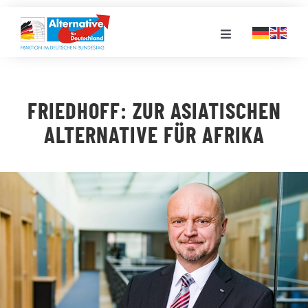
Zum
Inhalt
Toggle
springen
Navigation
FRAKTION
FRIEDHOFF: ZUR ASIATISCHEN
LANDESGRUPPEN
ALTERNATIVE FÜR AFRIKA
VERANSTALTUNGEN
PRESSE
STELLENPORTAL
MEDIATHEK