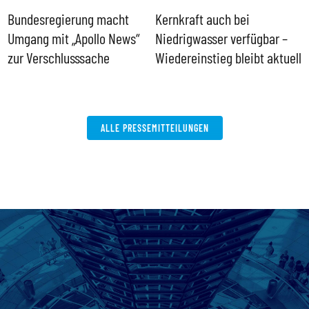
Bundesregierung macht
Kernkraft auch bei
H
Umgang mit „Apollo News“
Niedrigwasser verfügbar –
G
zur Verschlusssache
Wiedereinstieg bleibt aktuell
B
V
W
ALLE PRESSEMITTEILUNGEN