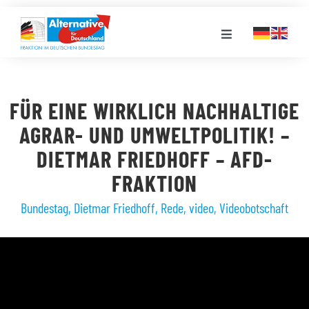
Zum
Inhalt
Toggle
springen
Navigation
FRAKTION
FÜR EINE WIRKLICH NACHHALTIGE
LANDESGRUPPEN
AGRAR- UND UMWELTPOLITIK! –
DIETMAR FRIEDHOFF – AFD-
VERANSTALTUNGEN
FRAKTION
Bundestag
,
Dietmar Friedhoff
,
Rede
,
video
,
Videobotschaft
PRESSE
STELLENPORTAL
MEDIATHEK