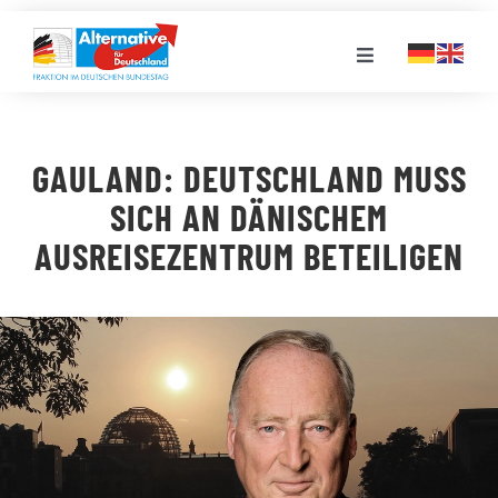
Zum
Inhalt
Toggle
springen
Navigation
FRAKTION
GAULAND: DEUTSCHLAND MUSS
LANDESGRUPPEN
SICH AN DÄNISCHEM
AUSREISEZENTRUM BETEILIGEN
VERANSTALTUNGEN
PRESSE
STELLENPORTAL
MEDIATHEK