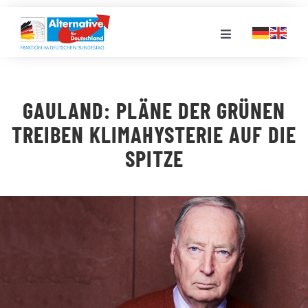
Zum
Inhalt
Toggle
springen
Navigation
FRAKTION
GAULAND: PLÄNE DER GRÜNEN
LANDESGRUPPEN
TREIBEN KLIMAHYSTERIE AUF DIE
SPITZE
VERANSTALTUNGEN
PRESSE
STELLENPORTAL
MEDIATHEK