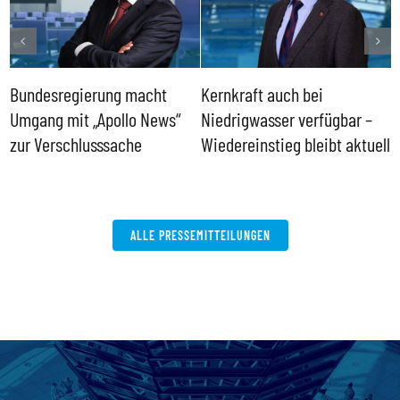
Bundesregierung macht
Kernkraft auch bei
H
Umgang mit „Apollo News“
Niedrigwasser verfügbar –
G
zur Verschlusssache
Wiedereinstieg bleibt aktuell
B
V
W
ALLE PRESSEMITTEILUNGEN