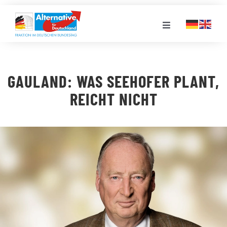
Zum
Inhalt
Toggle
springen
Navigation
FRAKTION
GAULAND: WAS SEEHOFER PLANT,
LANDESGRUPPEN
REICHT NICHT
VERANSTALTUNGEN
PRESSE
STELLENPORTAL
MEDIATHEK