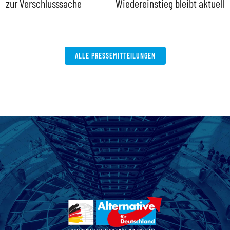
zur Verschlusssache
Wiedereinstieg bleibt aktuell
B
V
W
ALLE PRESSEMITTEILUNGEN