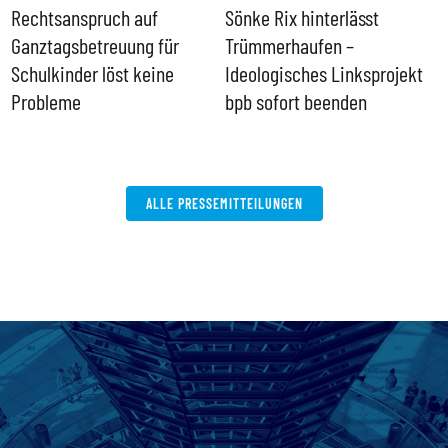
Rechtsanspruch auf
Sönke Rix hinterlässt
M
Ganztagsbetreuung für
Trümmerhaufen –
e
Schulkinder löst keine
Ideologisches Linksprojekt
Probleme
bpb sofort beenden
ALLE PRESSEMITTEILUNGEN