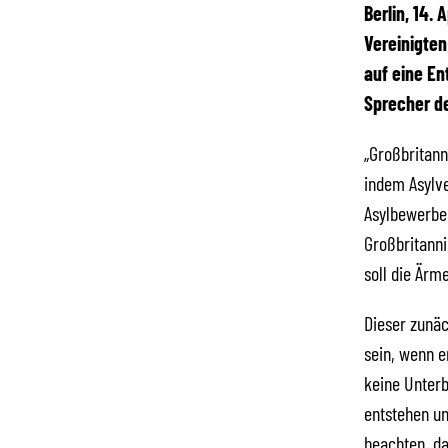
Berlin, 14. 
Vereinigte
auf eine En
Sprecher de
„Großbritann
indem Asylve
Asylbewerber
Großbritanni
soll die Ärm
Dieser zunäc
sein, wenn er
keine Unterb
entstehen un
beachten, da