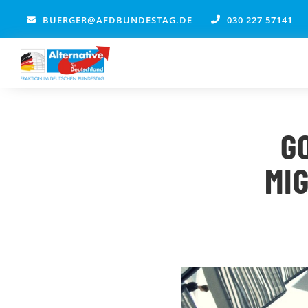
Zum
BUERGER@AFDBUNDESTAG.DE
030 227 57141
Inhalt
springen
G
MI