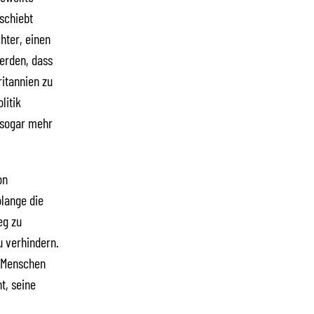
schiebt
hter, einen
werden, dass
itannien zu
litik
 sogar mehr
on
olange die
eg zu
u verhindern.
, Menschen
t, seine