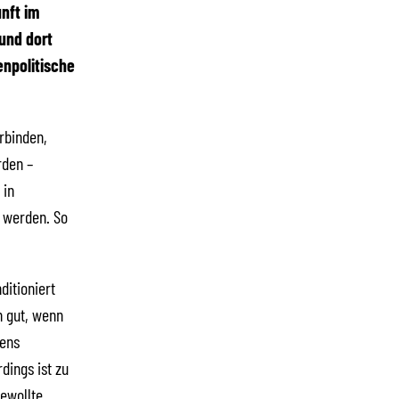
unft im
und dort
enpolitische
erbinden,
rden –
 in
n werden. So
ditioniert
ch gut, wenn
rens
dings ist zu
gewollte