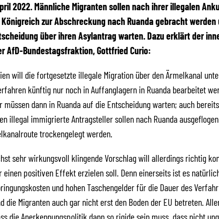
April 2022.
Männliche Migranten sollen nach ihrer illegalen Ank
n Königreich zur Abschreckung nach Ruanda gebracht werden 
tscheidung über ihren Asylantrag warten. Dazu erklärt der inn
r AfD-Bundestagsfraktion, Gottfried Curio:
ien will die fortgesetzte illegale Migration über den Ärmelkanal unt
rfahren künftig nur noch in Auffanglagern in Ruanda bearbeitet we
 müssen dann in Ruanda auf die Entscheidung warten; auch bereits
en illegal immigrierte Antragsteller sollen nach Ruanda ausgefloge
elkanalroute trockengelegt werden.
hst sehr wirkungsvoll klingende Vorschlag will allerdings richtig kon
 einen positiven Effekt erzielen soll. Denn einerseits ist es natürli
ringungskosten und hohen Taschengelder für die Dauer des Verfah
d die Migranten auch gar nicht erst den Boden der EU betreten. Aller
ss die Anerkennungspolitik dann so rigide sein muss, dass nicht un