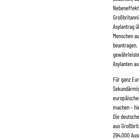
Nebeneffekte
Großbritanni
Asylantrag ü
Menschen aus
beantragen. 
gewährleiste
Asylanten au
Für ganz Eu
Sekundärmigr
europäischen
machen – hie
Die deutsche
aus Großbrit
294.000 Ausr