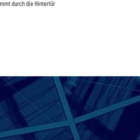
mmt durch die Hintertür
Außengrenzen wirksam
wieder
schützen