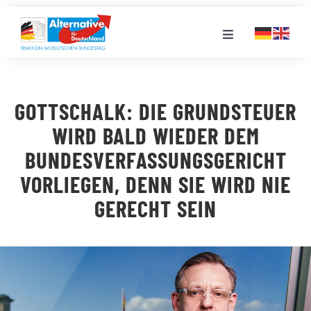
Zum
Inhalt
Toggle
springen
Navigation
FRAKTION
GOTTSCHALK: DIE GRUNDSTEUER
LANDESGRUPPEN
WIRD BALD WIEDER DEM
BUNDESVERFASSUNGSGERICHT
VERANSTALTUNGEN
VORLIEGEN, DENN SIE WIRD NIE
GERECHT SEIN
PRESSE
STELLENPORTAL
MEDIATHEK