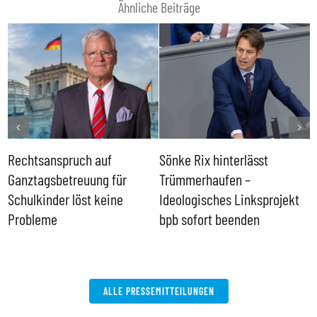
Ähnliche Beiträge
Rechtsanspruch auf
Sönke Rix hinterlässt
M
Ganztagsbetreuung für
Trümmerhaufen –
e
Schulkinder löst keine
Ideologisches Linksprojekt
Probleme
bpb sofort beenden
ALLE PRESSEMITTEILUNGEN