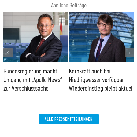
Ähnliche Beiträge
Bundesregierung macht
Kernkraft auch bei
H
Umgang mit „Apollo News“
Niedrigwasser verfügbar –
G
zur Verschlusssache
Wiedereinstieg bleibt aktuell
B
V
W
ALLE PRESSEMITTEILUNGEN