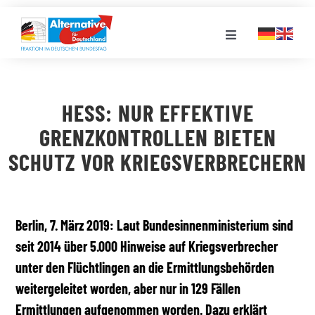
Zum
Inhalt
Toggle
springen
Navigation
FRAKTION
HESS: NUR EFFEKTIVE
LANDESGRUPPEN
GRENZKONTROLLEN BIETEN
SCHUTZ VOR KRIEGSVERBRECHERN
VERANSTALTUNGEN
PRESSE
Berlin, 7. März 2019: Laut Bundesinnenministerium sind
seit 2014 über 5.000 Hinweise auf Kriegsverbrecher
unter den Flüchtlingen an die Ermittlungsbehörden
STELLENPORTAL
weitergeleitet worden, aber nur in 129 Fällen
Ermittlungen aufgenommen worden. Dazu erklärt
MEDIATHEK