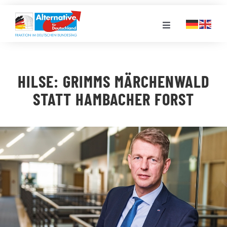
Zum
Inhalt
Toggle
springen
Navigation
FRAKTION
HILSE: GRIMMS MÄRCHENWALD
LANDESGRUPPEN
STATT HAMBACHER FORST
VERANSTALTUNGEN
PRESSE
STELLENPORTAL
MEDIATHEK