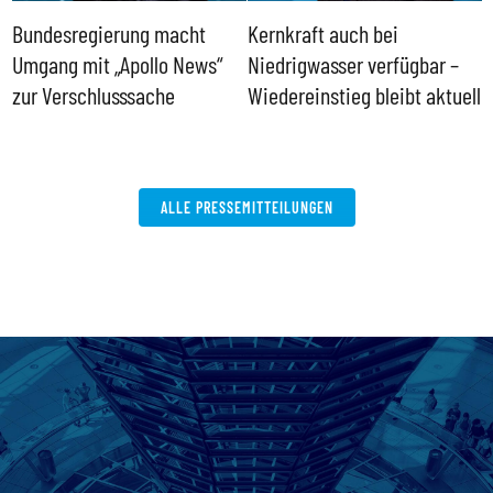
Bundesregierung macht
Kernkraft auch bei
H
Umgang mit „Apollo News“
Niedrigwasser verfügbar –
G
zur Verschlusssache
Wiedereinstieg bleibt aktuell
B
V
W
ALLE PRESSEMITTEILUNGEN