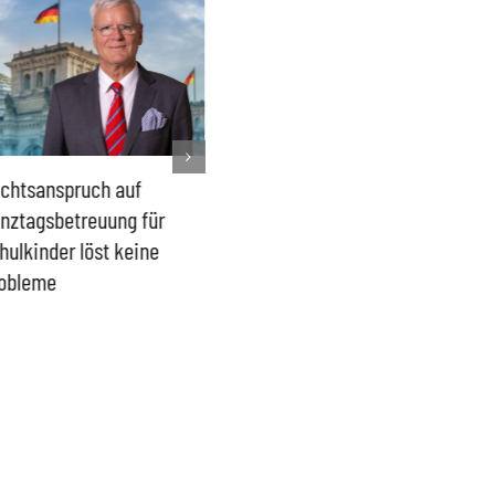
chtsanspruch auf
Sönke Rix hinterlässt
Milliar
nztagsbetreuung für
Trümmerhaufen –
sind ei
hulkinder löst keine
Ideologisches Linksprojekt
Blindfl
obleme
bpb sofort beenden