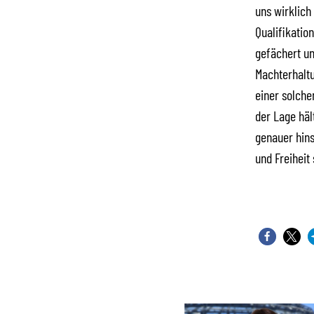
uns wirklich
Qualifikatio
gefächert un
Machterhaltu
einer solche
der Lage häl
genauer hins
und Freiheit 