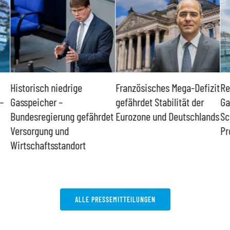
Historisch niedrige
Französisches Mega-Defizit
Re
–
Gasspeicher –
gefährdet Stabilität der
Ga
Bundesregierung gefährdet
Eurozone und Deutschlands
Sc
Versorgung und
Pr
Wirtschaftsstandort
ALLE PRESSEMITTEILUNGEN