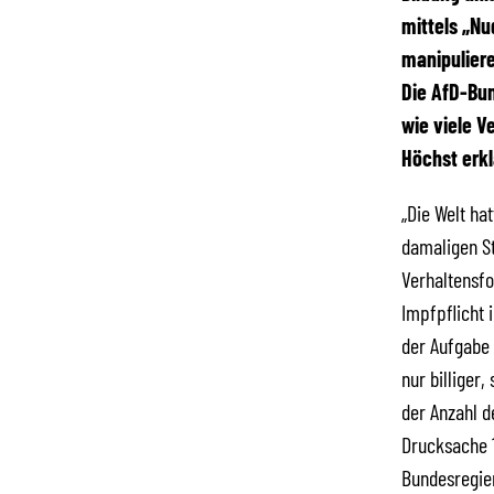
mittels „N
manipuliere
Die AfD-Bu
wie viele V
Höchst erkl
„Die Welt ha
damaligen St
Verhaltensfo
Impfpflicht 
der Aufgabe 
nur billiger
der Anzahl de
Drucksache 1
Bundesregier