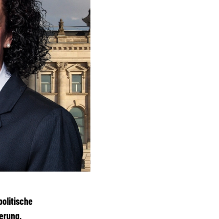
politische
erung,