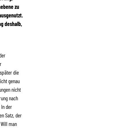
sebene zu
ausgenutzt.
g deshalb,
der
r
später die
richt genau
ungen nicht
erung nach
 In der
n Satz, der
 Will man