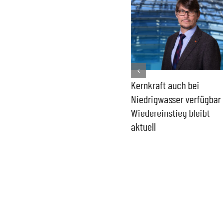
Bundesregierung macht
Kernkraft auch bei
Umgang mit „Apollo News“
Niedrigwasser verfügbar 
zur Verschlusssache
Wiedereinstieg bleibt
aktuell