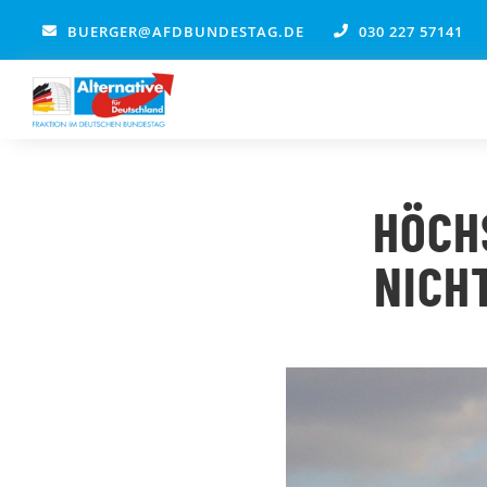
Zum
BUERGER@AFDBUNDESTAG.DE
030 227 57141
Inhalt
springen
HÖCH
ICHT