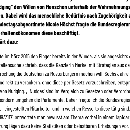
udging“ den Willen von Menschen unterhalb der Wahrnehmung
n. Dabei wird das menschliche Bedürfnis nach Zugehörigkeit 
ndestagsabgeordnete Nicole Höchst fragte die Bundesregierun
erhaltensökonomen diese beschäftigt.
ärt dazu:
tte im März 2015 den Finger bereits in der Wunde, als sie angesichts 
ellensuche schrieb, dass die Kanzlerin Merkel mit Strategien aus de
rschung die Deutschen zu Musterbürgern machen will. Sechs Jahre 
indirekt zu verankern, ohne diese per Gesetz vorzuschreiben, entsp
von Nudging. ‚Nudges‘ sind im Vergleich zu Gesetzen oder Verordn
, sondern umgehen die Parlamente. Daher fragte ich die Bundesregi
r eingestellten Mitarbeiter und in welchen Ressorts diese tätig sind.
9/31171 antwortete man bewusst am Thema vorbei in einem lapidare
ung lägen dazu keine Statistiken oder belastbaren Erhebungen vor.