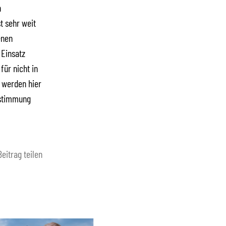
n
t sehr weit
enen
 Einsatz
für nicht in
n werden hier
bestimmung
Beitrag teilen