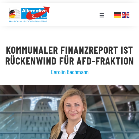
Zum
Inhalt
Toggle
springen
Navigation
FRAKTION
KOMMUNALER FINANZREPORT IST
LANDESGRUPPEN
RÜCKENWIND FÜR AFD-FRAKTION
Carolin Bachmann
VERANSTALTUNGEN
PRESSE
STELLENPORTAL
MEDIATHEK