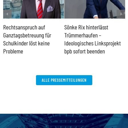
Rechtsanspruch auf
Sönke Rix hinterlässt
M
Ganztagsbetreuung für
Trümmerhaufen –
e
Schulkinder löst keine
Ideologisches Linksprojekt
Probleme
bpb sofort beenden
ALLE PRESSEMITTEILUNGEN