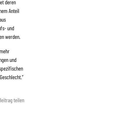
ret deren
inem Anteil
aus
ufs- und
en werden.
 mehr
ungen und
spezifischen
Geschlecht.“
Beitrag teilen