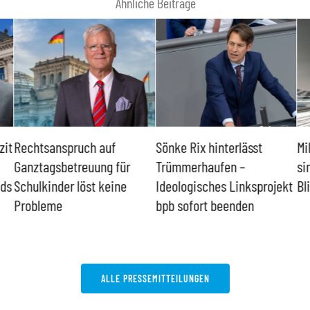
Ähnliche Beiträge
zit
Rechtsanspruch auf
Sönke Rix hinterlässt
Mi
Ganztagsbetreuung für
Trümmerhaufen –
si
nds
Schulkinder löst keine
Ideologisches Linksprojekt
Bl
Probleme
bpb sofort beenden
ALLE PRESSEMITTEILUNGEN