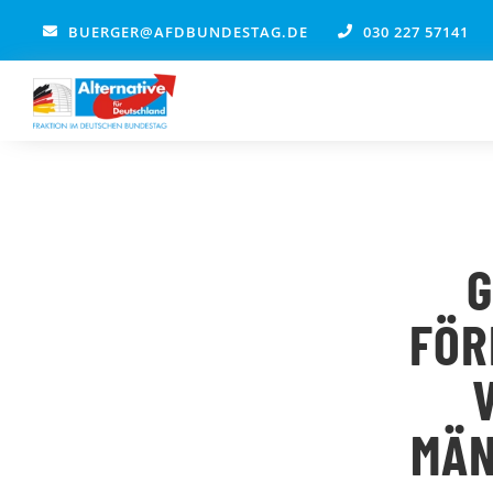
Zum
BUERGER@AFDBUNDESTAG.DE
030 227 57141
Inhalt
springen
G
FÖR
ÄNN