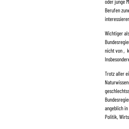
oder junge M
Berufen zun
interessieren
Wichtiger al
Bundesregier
nicht von ‚k
Insbesondere
Trotz aller
Naturwissens
geschlechtss
Bundesregier
angeblich in
Politik, Wir