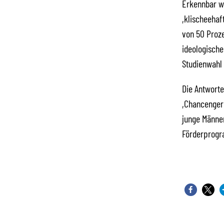
Erkennbar wi
,klischeehaf
von 50 Proze
ideologische
Studienwahl
Die Antworte
,Chancengere
junge Männer
Förderprogr