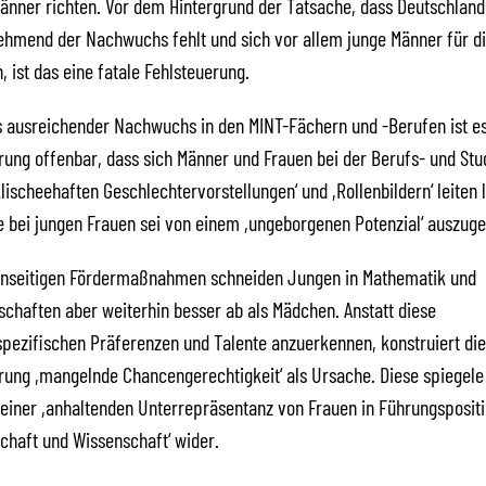
änner richten. Vor dem Hintergrund der Tatsache, dass Deutschland
ehmend der Nachwuchs fehlt und sich vor allem junge Männer für d
, ist das eine fatale Fehlsteuerung.
s ausreichender Nachwuchs in den MINT-Fächern und -Berufen ist e
ung offenbar, dass sich Männer und Frauen bei der Berufs- und St
lischeehaften Geschlechtervorstellungen‘ und ,Rollenbildern‘ leiten 
 bei jungen Frauen sei von einem ,ungeborgenen Potenzial‘ auszug
 einseitigen Fördermaßnahmen schneiden Jungen in Mathematik und
chaften aber weiterhin besser ab als Mädchen. Anstatt diese
pezifischen Präferenzen und Talente anzuerkennen, konstruiert die
ung ,mangelnde Chancengerechtigkeit‘ als Ursache. Diese spiegele
 einer ,anhaltenden Unterrepräsentanz von Frauen in Führungspositi
tschaft und Wissenschaft‘ wider.