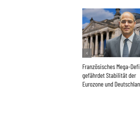
Historisch niedrige
Französisches Mega-Defi
Gasspeicher –
gefährdet Stabilität der
Bundesregierung gefährdet
Eurozone und Deutschla
Versorgung und
Wirtschaftsstandort