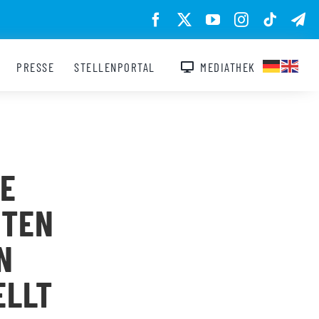
PRESSE
STELLENPORTAL
MEDIATHEK
HE
EN V
M
LT W