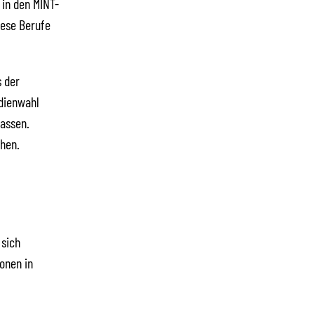
 in den MINT-
iese Berufe
s der
udienwahl
lassen.
ehen.
 sich
onen in