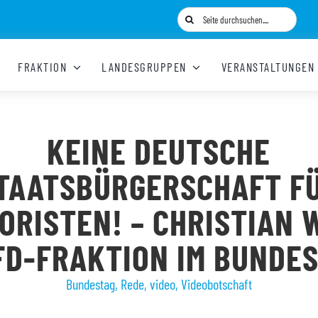
Suche
nach:
FRAKTION
LANDESGRUPPEN
VERANSTALTUNGEN
KEINE DEUTSCHE
TAATSBÜRGERSCHAFT F
ORISTEN! – CHRISTIAN 
FD-FRAKTION IM BUNDE
Bundestag
,
Rede
,
video
,
Videobotschaft