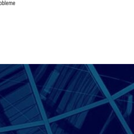
obleme
bpb sofort beenden