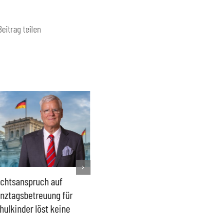
Beitrag teilen
chtsanspruch auf
Sönke Rix hinterlässt
Milliar
nztagsbetreuung für
Trümmerhaufen –
sind ei
hulkinder löst keine
Ideologisches Linksprojekt
Blindfl