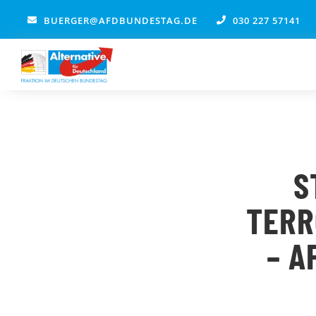
Zum
BUERGER@AFDBUNDESTAG.DE
030 227 57141
Inhalt
springen
S
TERR
– A