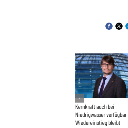
Bundesregierung macht
Kernkraft auch bei
Umgang mit „Apollo News“
Niedrigwasser verfügbar 
zur Verschlusssache
Wiedereinstieg bleibt