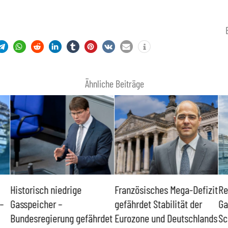
Ähnliche Beiträge
Historisch niedrige
Französisches Mega-Defizit
Re
–
Gasspeicher –
gefährdet Stabilität der
Ga
Bundesregierung gefährdet
Eurozone und Deutschlands
Sc