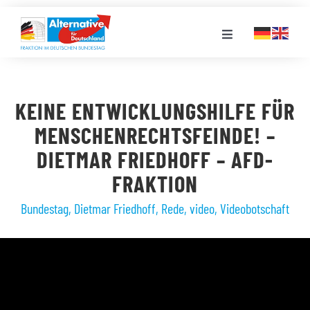
Zum
Inhalt
Toggle
springen
Navigation
FRAKTION
KEINE ENTWICKLUNGSHILFE FÜR
LANDESGRUPPEN
MENSCHENRECHTSFEINDE! –
DIETMAR FRIEDHOFF – AFD-
VERANSTALTUNGEN
FRAKTION
Bundestag
,
Dietmar Friedhoff
,
Rede
,
video
,
Videobotschaft
PRESSE
STELLENPORTAL
MEDIATHEK