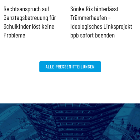
Rechtsanspruch auf
Sönke Rix hinterlässt
M
Ganztagsbetreuung für
Trümmerhaufen –
e
Schulkinder löst keine
Ideologisches Linksprojekt
Probleme
bpb sofort beenden
ALLE PRESSEMITTEILUNGEN