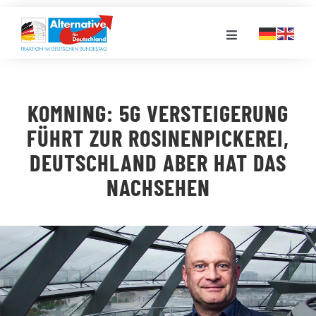
Zum
Inhalt
Toggle
springen
Navigation
FRAKTION
KOMNING: 5G VERSTEIGERUNG
LANDESGRUPPEN
FÜHRT ZUR ROSINENPICKEREI,
DEUTSCHLAND ABER HAT DAS
VERANSTALTUNGEN
NACHSEHEN
PRESSE
STELLENPORTAL
MEDIATHEK