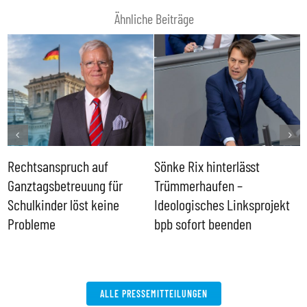
Ähnliche Beiträge
Rechtsanspruch auf
Sönke Rix hinterlässt
M
Ganztagsbetreuung für
Trümmerhaufen –
e
Schulkinder löst keine
Ideologisches Linksprojekt
Probleme
bpb sofort beenden
ALLE PRESSEMITTEILUNGEN