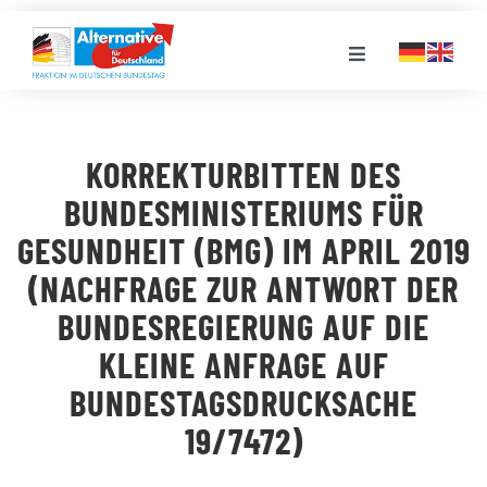
Zum
Inhalt
Toggle
springen
Navigation
FRAKTION
KORREKTURBITTEN DES
LANDESGRUPPEN
BUNDESMINISTERIUMS FÜR
GESUNDHEIT (BMG) IM APRIL 2019
VERANSTALTUNGEN
(NACHFRAGE ZUR ANTWORT DER
BUNDESREGIERUNG AUF DIE
PRESSE
KLEINE ANFRAGE AUF
BUNDESTAGSDRUCKSACHE
STELLENPORTAL
19/7472)
MEDIATHEK