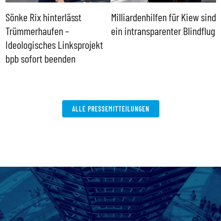
Sönke Rix hinterlässt
Milliardenhilfen für Kiew sind
D
Trümmerhaufen –
ein intransparenter Blindflug
k
Ideologisches Linksprojekt
bpb sofort beenden
ALLE PRESSEMITTEILUNGEN