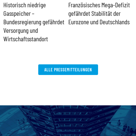
Historisch niedrige
Französisches Mega-Defizit
R
Gasspeicher –
gefährdet Stabilität der
G
ll
Bundesregierung gefährdet
Eurozone und Deutschlands
S
Versorgung und
P
Wirtschaftsstandort
ALLE PRESSEMITTEILUNGEN