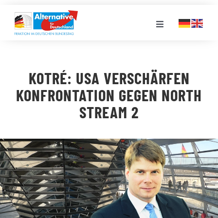
Zum
Inhalt
Toggle
springen
Navigation
FRAKTION
KOTRÉ: USA VERSCHÄRFEN
LANDESGRUPPEN
KONFRONTATION GEGEN NORTH
STREAM 2
VERANSTALTUNGEN
PRESSE
STELLENPORTAL
MEDIATHEK