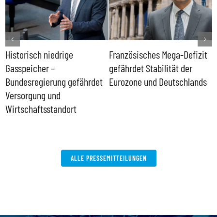
Historisch niedrige
Französisches Mega-Defizit
R
Gasspeicher –
gefährdet Stabilität der
G
ll
Bundesregierung gefährdet
Eurozone und Deutschlands
S
Versorgung und
P
Wirtschaftsstandort
ALLE PRESSEMITTEILUNGEN