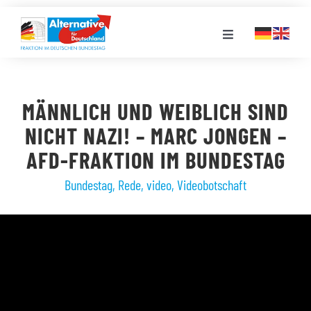
Zum
Inhalt
Toggle
springen
Navigation
FRAKTION
MÄNNLICH UND WEIBLICH SIND
LANDESGRUPPEN
NICHT NAZI! – MARC JONGEN –
AFD-FRAKTION IM BUNDESTAG
VERANSTALTUNGEN
Bundestag
,
Rede
,
video
,
Videobotschaft
PRESSE
STELLENPORTAL
MEDIATHEK