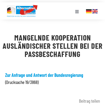
Zum
Inhalt
Toggle
springen
Navigation
FRAKTION
MANGELNDE KOOPERATION
LANDESGRUPPEN
AUSLÄNDISCHER STELLEN BEI DER
PASSBESCHAFFUNG
VERANSTALTUNGEN
PRESSE
Zur Anfrage und Antwort der Bundesregierung
(Drucksache 19/3868)
STELLENPORTAL
Beitrag teilen
MEDIATHEK