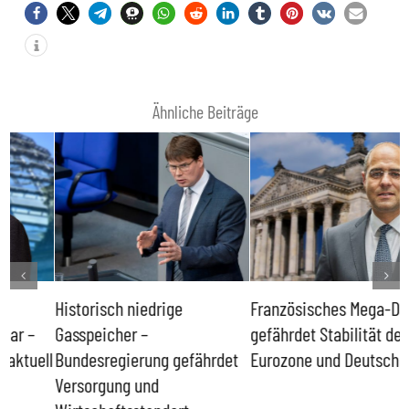
Ähnliche Beiträge
Historisch niedrige
Französisches Mega-Defizit
R
Gasspeicher –
gefährdet Stabilität der
G
ll
Bundesregierung gefährdet
Eurozone und Deutschlands
S
Versorgung und
P