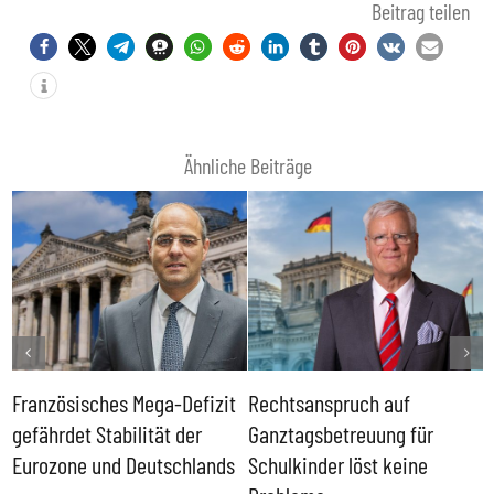
Beitrag teilen
Ähnliche Beiträge
Französisches Mega-Defizit
Rechtsanspruch auf
S
gefährdet Stabilität der
Ganztagsbetreuung für
T
Eurozone und Deutschlands
Schulkinder löst keine
I