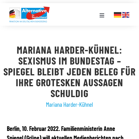
Zum
Inhalt
Toggle
springen
Navigation
FRAKTION
MARIANA HARDER-KÜHNEL:
LANDESGRUPPEN
SEXISMUS IM BUNDESTAG –
SPIEGEL BLEIBT JEDEN BELEG FÜR
VERANSTALTUNGEN
IHRE GROTESKEN AUSSAGEN
SCHULDIG
PRESSE
Mariana Harder-Kühnel
STELLENPORTAL
Berlin, 10. Februar 2022. Familienministerin Anne
Spiegel (Grüne) will aktuellen Medienberichten nach
MEDIATHEK