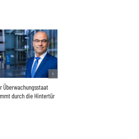
r Überwachungsstaat
Lage in Ceuta – Europas
2015 da
mmt durch die Hintertür
Außengrenzen wirksam
wieder
schützen