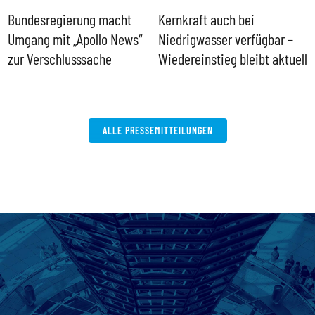
Bundesregierung macht
Kernkraft auch bei
H
Umgang mit „Apollo News“
Niedrigwasser verfügbar –
G
zur Verschlusssache
Wiedereinstieg bleibt aktuell
B
V
W
ALLE PRESSEMITTEILUNGEN