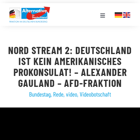
Zum
Inhalt
Toggle
springen
Navigation
FRAKTION
NORD STREAM 2: DEUTSCHLAND
LANDESGRUPPEN
IST KEIN AMERIKANISCHES
PROKONSULAT! – ALEXANDER
VERANSTALTUNGEN
GAULAND – AFD-FRAKTION
Bundestag
,
Rede
,
video
,
Videobotschaft
PRESSE
STELLENPORTAL
MEDIATHEK