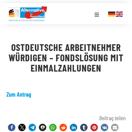
Zum
Inhalt
Toggle
springen
Navigation
FRAKTION
OSTDEUTSCHE ARBEITNEHMER
LANDESGRUPPEN
WÜRDIGEN – FONDSLÖSUNG MIT
EINMALZAHLUNGEN
VERANSTALTUNGEN
PRESSE
Zum Antrag
STELLENPORTAL
Beitrag teilen
MEDIATHEK