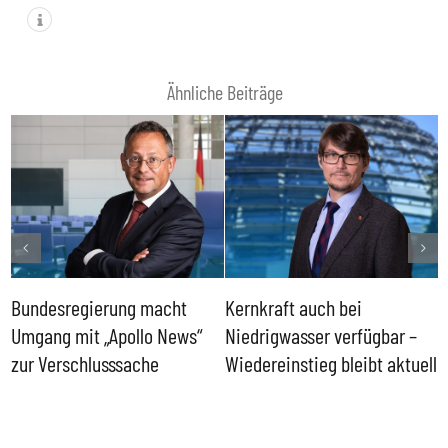
Ähnliche Beiträge
Bundesregierung macht
Kernkraft auch bei
H
Umgang mit „Apollo News“
Niedrigwasser verfügbar –
G
zur Verschlusssache
Wiedereinstieg bleibt aktuell
B
V
W