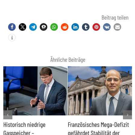
Beitrag teilen
Ähnliche Beiträge
Historisch niedrige
Französisches Mega-Defizit
R
Gasspeicher –
gefährdet Stabilität der
G