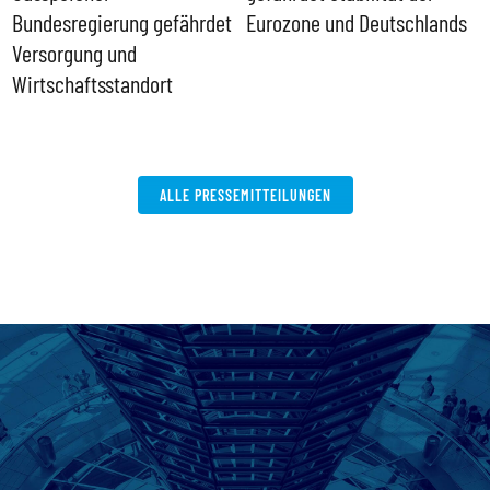
ll
Bundesregierung gefährdet
Eurozone und Deutschlands
S
Versorgung und
P
Wirtschaftsstandort
ALLE PRESSEMITTEILUNGEN