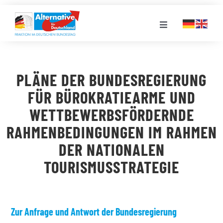
Zum
Inhalt
Toggle
springen
Navigation
FRAKTION
PLÄNE DER BUNDESREGIERUNG
LANDESGRUPPEN
FÜR BÜROKRATIEARME UND
WETTBEWERBSFÖRDERNDE
VERANSTALTUNGEN
RAHMENBEDINGUNGEN IM RAHMEN
DER NATIONALEN
PRESSE
TOURISMUSSTRATEGIE
STELLENPORTAL
Zur Anfrage und Antwort der Bundesregierung
MEDIATHEK