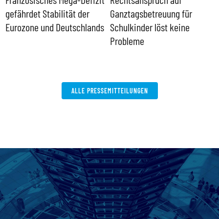
gefährdet Stabilität der
Ganztagsbetreuung für
T
Eurozone und Deutschlands
Schulkinder löst keine
I
Probleme
b
ALLE PRESSEMITTEILUNGEN