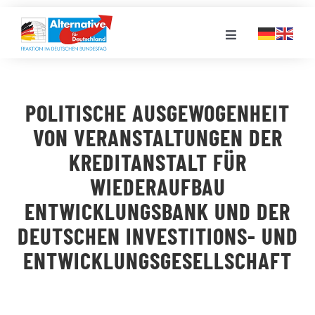
Zum
Inhalt
Toggle
springen
Navigation
FRAKTION
POLITISCHE AUSGEWOGENHEIT
LANDESGRUPPEN
VON VERANSTALTUNGEN DER
KREDITANSTALT FÜR
VERANSTALTUNGEN
WIEDERAUFBAU
ENTWICKLUNGSBANK UND DER
PRESSE
DEUTSCHEN INVESTITIONS- UND
ENTWICKLUNGSGESELLSCHAFT
STELLENPORTAL
MEDIATHEK