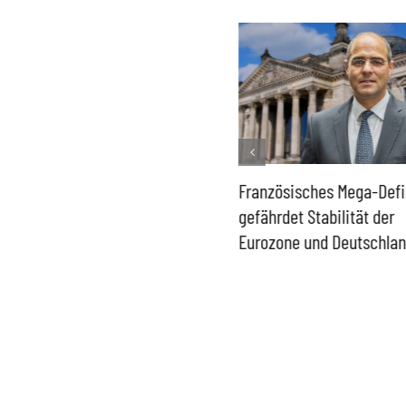
Historisch niedrige
Französisches Mega-Defi
Gasspeicher –
gefährdet Stabilität der
Bundesregierung gefährdet
Eurozone und Deutschla
Versorgung und
Wirtschaftsstandort