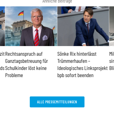
Ähnliche Beiträge
zit
Rechtsanspruch auf
Sönke Rix hinterlässt
Mi
Ganztagsbetreuung für
Trümmerhaufen –
si
nds
Schulkinder löst keine
Ideologisches Linksprojekt
Bl
Probleme
bpb sofort beenden
ALLE PRESSEMITTEILUNGEN