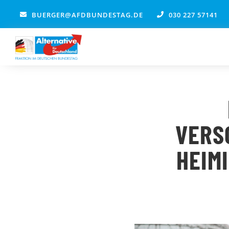
Zum
BUERGER@AFDBUNDESTAG.DE
030 227 57141
Inhalt
springen
VERS
HEIM