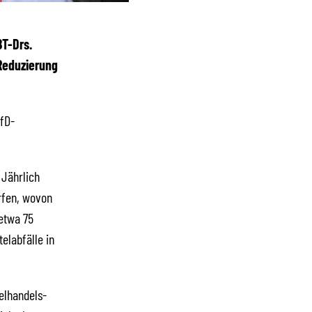
BT-Drs.
Reduzierung
AfD-
 Jährlich
rfen, wovon
 etwa 75
labfälle in
elhandels-