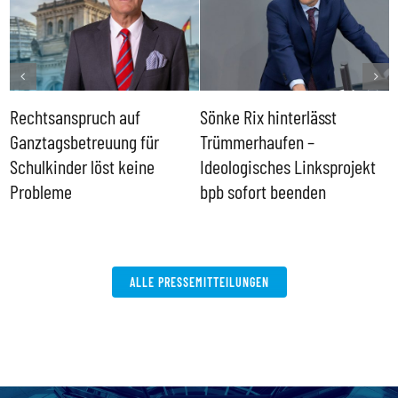
Rechtsanspruch auf
Sönke Rix hinterlässt
M
Ganztagsbetreuung für
Trümmerhaufen –
e
Schulkinder löst keine
Ideologisches Linksprojekt
Probleme
bpb sofort beenden
ALLE PRESSEMITTEILUNGEN