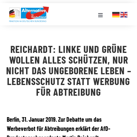
Zum
Inhalt
Toggle
springen
Navigation
FRAKTION
REICHARDT: LINKE UND GRÜNE
LANDESGRUPPEN
WOLLEN ALLES SCHÜTZEN, NUR
NICHT DAS UNGEBORENE LEBEN –
VERANSTALTUNGEN
LEBENSSCHUTZ STATT WERBUNG
FÜR ABTREIBUNG
PRESSE
STELLENPORTAL
Berlin, 31. Januar 2019. Zur Debatte um das
Werbeverbot für Abtreibungen erklärt der AfD-
MEDIATHEK