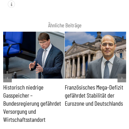
Ähnliche Beiträge
Historisch niedrige
Französisches Mega-Defizit
R
Gasspeicher –
gefährdet Stabilität der
G
ll
Bundesregierung gefährdet
Eurozone und Deutschlands
S
Versorgung und
P
Wirtschaftsstandort