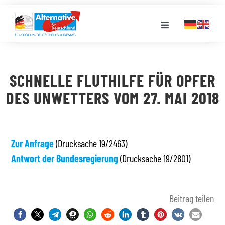
Zum
Inhalt
Toggle
springen
Navigation
FRAKTION
SCHNELLE FLUTHILFE FÜR OPFER
LANDESGRUPPEN
DES UNWETTERS VOM 27. MAI 2018
VERANSTALTUNGEN
Zur Anfrage
(Drucksache 19/2463)
Antwort der Bundesregierung
PRESSE
(Drucksache 19/2801)
STELLENPORTAL
Beitrag teilen
MEDIATHEK