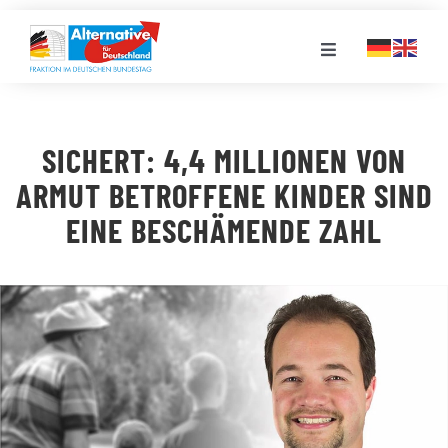
Zum
Inhalt
Toggle
springen
Navigation
FRAKTION
SICHERT: 4,4 MILLIONEN VON
LANDESGRUPPEN
ARMUT BETROFFENE KINDER SIND
EINE BESCHÄMENDE ZAHL
VERANSTALTUNGEN
PRESSE
STELLENPORTAL
MEDIATHEK