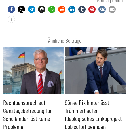
Ähnliche Beiträge
Rechtsanspruch auf
Sönke Rix hinterlässt
M
Ganztagsbetreuung für
Trümmerhaufen –
e
Schulkinder löst keine
Ideologisches Linksprojekt
Probleme
bpb sofort beenden