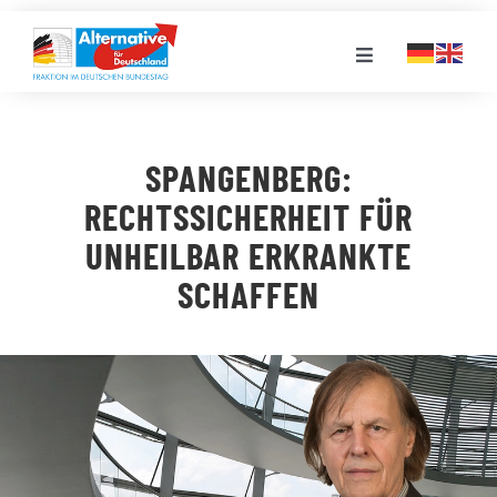
Zum
Inhalt
Toggle
springen
Navigation
FRAKTION
SPANGENBERG:
LANDESGRUPPEN
RECHTSSICHERHEIT FÜR
UNHEILBAR ERKRANKTE
VERANSTALTUNGEN
SCHAFFEN
PRESSE
STELLENPORTAL
MEDIATHEK