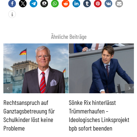
Ähnliche Beiträge
Rechtsanspruch auf
Sönke Rix hinterlässt
M
Ganztagsbetreuung für
Trümmerhaufen –
e
Schulkinder löst keine
Ideologisches Linksprojekt
Probleme
bpb sofort beenden