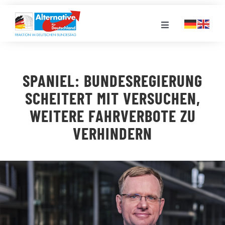
Zum
Inhalt
Toggle
springen
Navigation
FRAKTION
SPANIEL: BUNDESREGIERUNG
LANDESGRUPPEN
SCHEITERT MIT VERSUCHEN,
WEITERE FAHRVERBOTE ZU
VERANSTALTUNGEN
VERHINDERN
PRESSE
STELLENPORTAL
MEDIATHEK