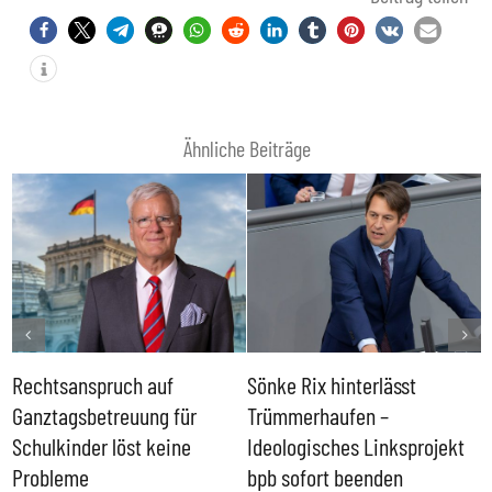
Ähnliche Beiträge
Rechtsanspruch auf
Sönke Rix hinterlässt
M
Ganztagsbetreuung für
Trümmerhaufen –
e
Schulkinder löst keine
Ideologisches Linksprojekt
Probleme
bpb sofort beenden