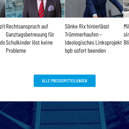
zit
Rechtsanspruch auf
Sönke Rix hinterlässt
Mi
Ganztagsbetreuung für
Trümmerhaufen –
si
nds
Schulkinder löst keine
Ideologisches Linksprojekt
Bl
Probleme
bpb sofort beenden
ALLE PRESSEMITTEILUNGEN