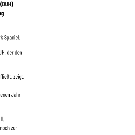
 (DUH)
og
k Spaniel:
UH, der den
ießt, zeigt,
genen Jahr
UH,
 noch zur