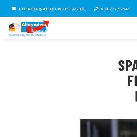
Zum
BUERGER@AFDBUNDESTAG.DE
030 227 57141
Inhalt
springen
SP
F