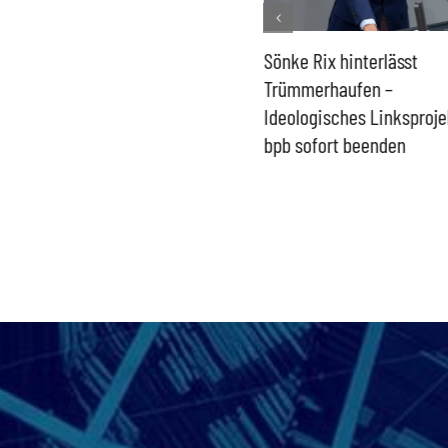
-Defizit
Rechtsanspruch auf
Sönke Rix hinterlässt
 der
Ganztagsbetreuung für
Trümmerhaufen –
chlands
Schulkinder löst keine
Ideologisches Linksproje
Probleme
bpb sofort beenden