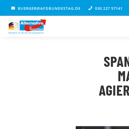
Zum
BUERGER@AFDBUNDESTAG.DE
030 227 57141
Inhalt
springen
SPAN
M
AGIE