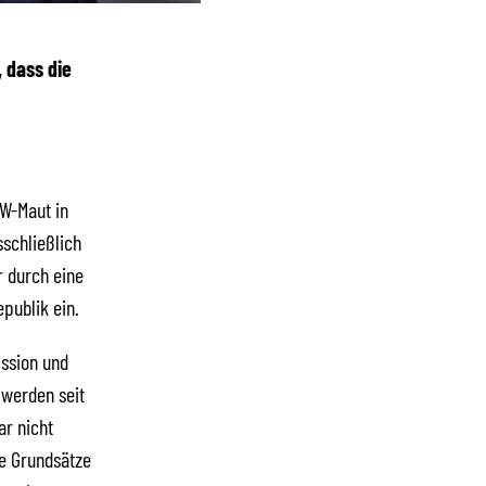
, dass die
KW-Maut in
sschließlich
r durch eine
publik ein.
ssion und
 werden seit
r nicht
ie Grundsätze