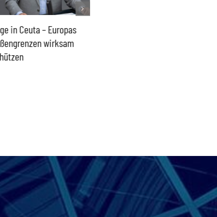
ge in Ceuta – Europas
2015 darf sich nicht
AfD steh
ßengrenzen wirksam
wiederholen
Bündnis
hützen
„Notfal
Regieru