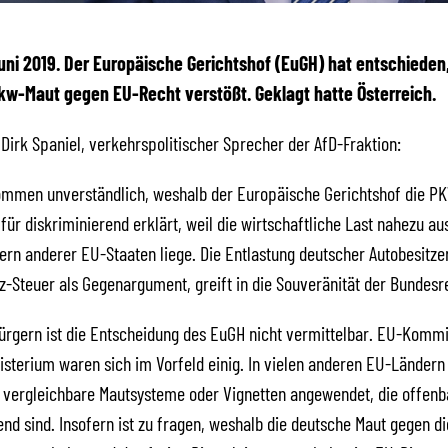
 Juni 2019. Der Europäische Gerichtshof (EuGH) hat entschieden
w-Maut gegen EU-Recht verstößt. Geklagt hatte Österreich.
 Dirk Spaniel, verkehrspolitischer Sprecher der AfD-Fraktion:
kommen unverständlich, weshalb der Europäische Gerichtshof die P
für diskriminierend erklärt, weil die wirtschaftliche Last nahezu au
ern anderer EU-Staaten liege. Die Entlastung deutscher Autobesitze
z-Steuer als Gegenargument, greift in die Souveränität der Bundesre
rgern ist die Entscheidung des EuGH nicht vermittelbar. EU-Kommi
sterium waren sich im Vorfeld einig. In vielen anderen EU-Ländern
vergleichbare Mautsysteme oder Vignetten angewendet, die offenba
end sind. Insofern ist zu fragen, weshalb die deutsche Maut gegen d