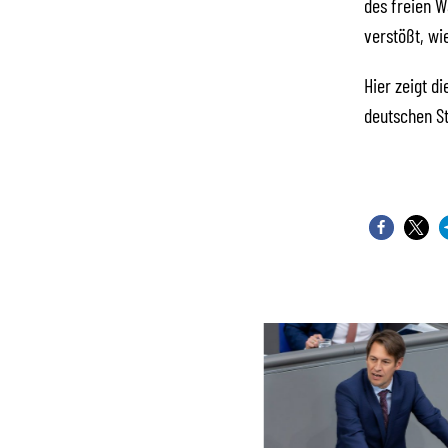
des freien 
verstößt, wi
Hier zeigt d
deutschen St