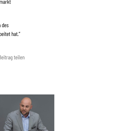
nmarkt
n des
eitet hat.“
Beitrag teilen