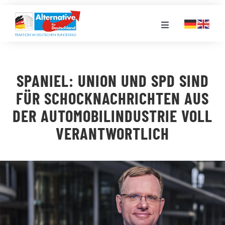
Zum
Inhalt
Toggle
springen
Navigation
FRAKTION
SPANIEL: UNION UND SPD SIND
LANDESGRUPPEN
FÜR SCHOCKNACHRICHTEN AUS
DER AUTOMOBILINDUSTRIE VOLL
VERANSTALTUNGEN
VERANTWORTLICH
PRESSE
STELLENPORTAL
MEDIATHEK