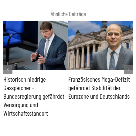
Ähnliche Beiträge
Historisch niedrige
Französisches Mega-Defizit
R
Gasspeicher –
gefährdet Stabilität der
G
ll
Bundesregierung gefährdet
Eurozone und Deutschlands
S
Versorgung und
P
Wirtschaftsstandort