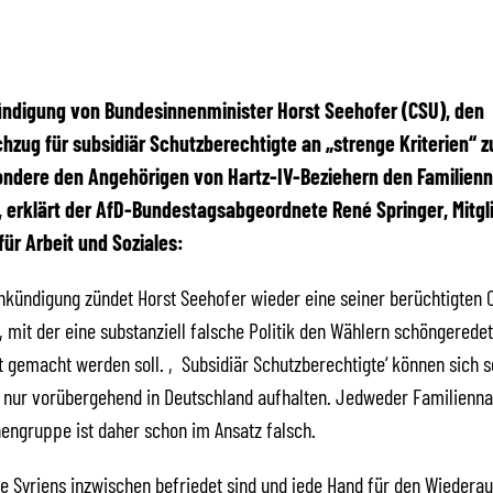
ündigung von Bundesinnenminister Horst Seehofer (CSU), den
hzug für subsidiär Schutzberechtigte an „strenge Kriterien“ 
ondere den Angehörigen von Hartz-IV-Beziehern den Familien
 erklärt der AfD-Bundestagsabgeordnete René Springer, Mitgl
ür Arbeit und Soziales:
Ankündigung zündet Horst Seehofer wieder eine seiner berüchtigten 
 mit der eine substanziell falsche Politik den Wählern schöngerede
 gemacht werden soll. ‚Subsidiär Schutzberechtigte‘ können sich 
 nur vorübergehend in Deutschland aufhalten. Jedweder Familienna
engruppe ist daher schon im Ansatz falsch.
le Syriens inzwischen befriedet sind und jede Hand für den Wiedera