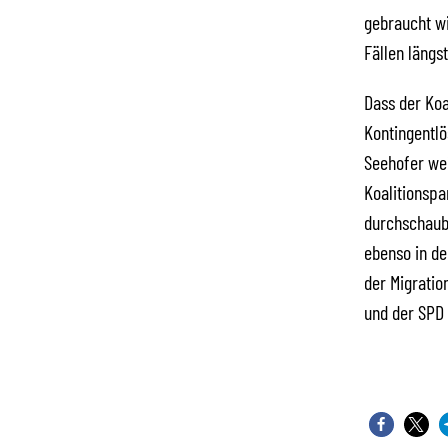
gebraucht w
Fällen längst
Dass der Koa
Kontingentlö
Seehofer wei
Koalitionspa
durchschaub
ebenso in d
der Migratio
und der SPD 