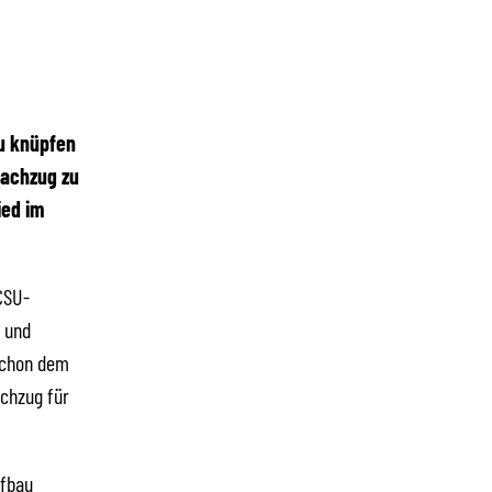
zu knüpfen
nachzug zu
ied im
CSU-
t und
schon dem
chzug für
ufbau