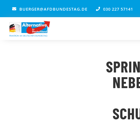
Zum
BUERGER@AFDBUNDESTAG.DE
030 227 57141
Inhalt
springen
SPRI
NEB
SCH