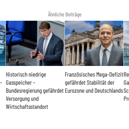
Ähnliche Beiträge
Historisch niedrige
Französisches Mega-Defizit
Re
–
Gasspeicher –
gefährdet Stabilität der
Ga
Bundesregierung gefährdet
Eurozone und Deutschlands
Sc
Versorgung und
Pr
Wirtschaftsstandort