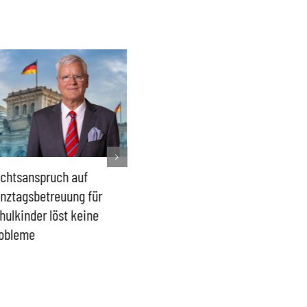
chtsanspruch auf
Sönke Rix hinterlässt
Milliar
nztagsbetreuung für
Trümmerhaufen –
sind ei
hulkinder löst keine
Ideologisches Linksprojekt
Blindfl
obleme
bpb sofort beenden