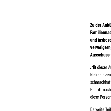
Zu der Ank
Familiennac
und insbes
verweigern,
Ausschuss f
„Mit dieser 
Nebelkerzen,
schmackhaft
Begriff nach
diese Person
Da weite Tei