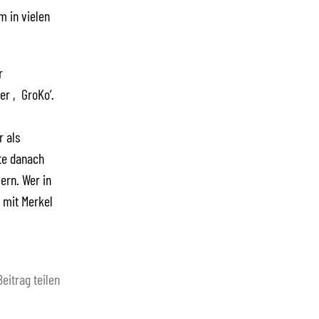
 in vielen
r
ser ‚GroKo‘.
r als
te danach
ern. Wer in
 mit Merkel
Beitrag teilen