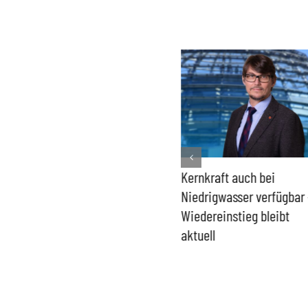
Bundesregierung macht
Kernkraft auch bei
Umgang mit „Apollo News“
Niedrigwasser verfügbar 
zur Verschlusssache
Wiedereinstieg bleibt
aktuell