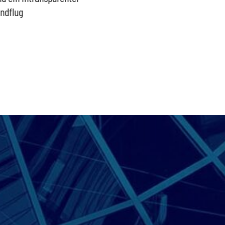
indflug
schütz