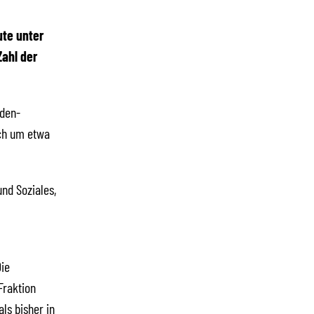
ute unter
Zahl der
nden-
och um etwa
nd Soziales,
ie
Fraktion
ls bisher in