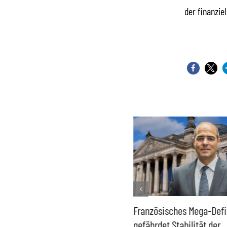
der finanzie
Historisch niedrige
Französisches Mega-Defi
Gasspeicher –
gefährdet Stabilität der