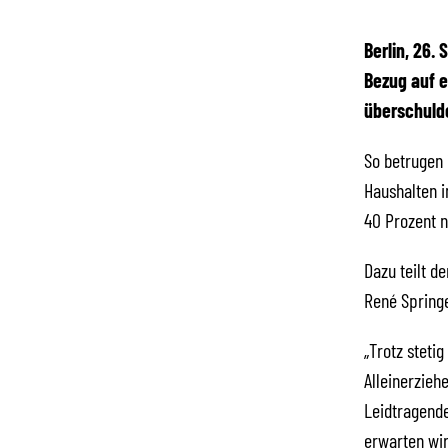
Berlin, 26.
Bezug auf e
überschulde
So betrugen 
Haushalten i
40 Prozent n
Dazu teilt d
René Springe
„Trotz steti
Alleinerzieh
Leidtragende
erwarten wir