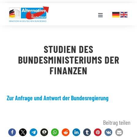
Zum
Inhalt
Toggle
springen
Navigation
FRAKTION
STUDIEN DES
LANDESGRUPPEN
BUNDESMINISTERIUMS DER
FINANZEN
VERANSTALTUNGEN
PRESSE
Zur Anfrage und Antwort der Bundesregierung
STELLENPORTAL
Beitrag teilen
MEDIATHEK