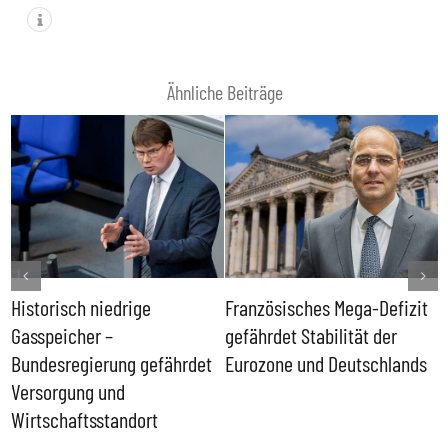
Ähnliche Beiträge
Historisch niedrige
Französisches Mega-Defizit
R
Gasspeicher –
gefährdet Stabilität der
G
ll
Bundesregierung gefährdet
Eurozone und Deutschlands
S
Versorgung und
P
Wirtschaftsstandort