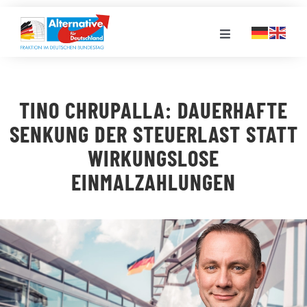
Zum
Inhalt
Toggle
springen
Navigation
FRAKTION
TINO CHRUPALLA: DAUERHAFTE
LANDESGRUPPEN
SENKUNG DER STEUERLAST STATT
WIRKUNGSLOSE
VERANSTALTUNGEN
EINMALZAHLUNGEN
PRESSE
STELLENPORTAL
MEDIATHEK