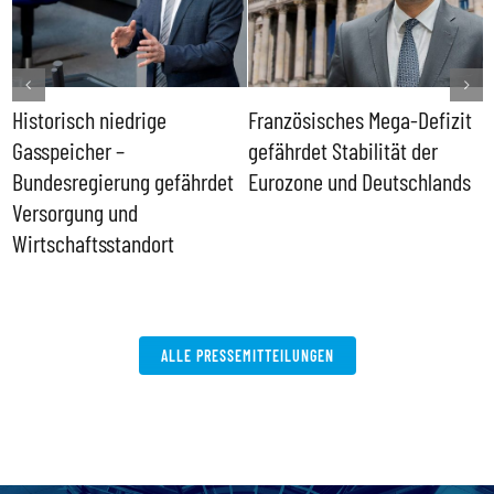
Historisch niedrige
Französisches Mega-Defizit
R
Gasspeicher –
gefährdet Stabilität der
G
ll
Bundesregierung gefährdet
Eurozone und Deutschlands
S
Versorgung und
P
Wirtschaftsstandort
ALLE PRESSEMITTEILUNGEN