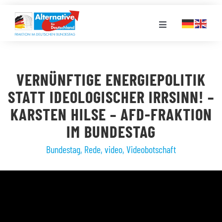
Zum
Inhalt
Toggle
springen
Navigation
FRAKTION
VERNÜNFTIGE ENERGIEPOLITIK
LANDESGRUPPEN
STATT IDEOLOGISCHER IRRSINN! –
KARSTEN HILSE – AFD-FRAKTION
VERANSTALTUNGEN
IM BUNDESTAG
Bundestag
,
Rede
,
video
,
Videobotschaft
PRESSE
STELLENPORTAL
MEDIATHEK