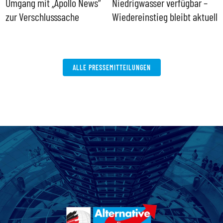
Umgang mit „Apollo News“
Niedrigwasser verfügbar –
G
zur Verschlusssache
Wiedereinstieg bleibt aktuell
B
V
W
ALLE PRESSEMITTEILUNGEN