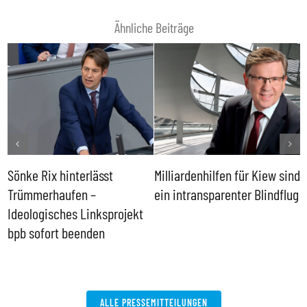
Ähnliche Beiträge
Sönke Rix hinterlässt
Milliardenhilfen für Kiew sind
D
Trümmerhaufen –
ein intransparenter Blindflug
k
Ideologisches Linksprojekt
bpb sofort beenden
ALLE PRESSEMITTEILUNGEN