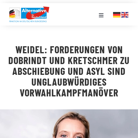
Zum
Inhalt
Toggle
springen
Navigation
FRAKTION
WEIDEL: FORDERUNGEN VON
LANDESGRUPPEN
DOBRINDT UND KRETSCHMER ZU
ABSCHIEBUNG UND ASYL SIND
VERANSTALTUNGEN
UNGLAUBWÜRDIGES
VORWAHLKAMPFMANÖVER
PRESSE
STELLENPORTAL
MEDIATHEK