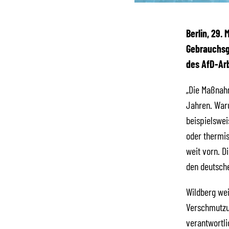
Berlin, 29.
Gebrauchsge
des AfD-Ar
„Die Maßnahm
Jahren. Waru
beispielswei
oder thermis
weit vorn. D
den deutsche
Wildberg wei
Verschmutzun
verantwortli