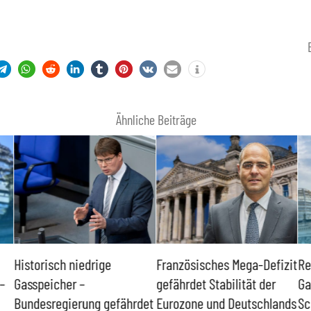
Ähnliche Beiträge
sch niedrige
Französisches Mega-Defizit
Rechtsanspr
cher –
gefährdet Stabilität der
Ganztagsbet
regierung gefährdet
Eurozone und Deutschlands
Schulkinder 