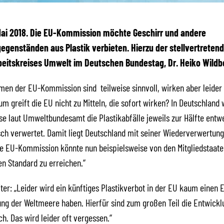
 Mai 2018. Die EU-Kommission möchte Geschirr und andere
genständen aus Plastik verbieten. Hierzu der stellvertreten
beitskreises Umwelt im Deutschen Bundestag, Dr. Heiko Wildb
en der EU-Kommission sind teilweise sinnvoll, wirken aber leider 
m greift die EU nicht zu Mitteln, die sofort wirken? In Deutschland
se laut Umweltbundesamt die Plastikabfälle jeweils zur Hälfte entw
ch verwertet. Damit liegt Deutschland mit seiner Wiederverwertun
ie EU-Kommission könnte nun beispielsweise von den Mitgliedstaate
n Standard zu erreichen.“
ter: „Leider wird ein künftiges Plastikverbot in der EU kaum einen E
g der Weltmeere haben. Hierfür sind zum großen Teil die Entwickl
ch. Das wird leider oft vergessen.“