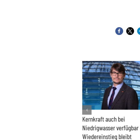
ndesregierung macht
Kernkraft auch bei
Histori
gang mit „Apollo News“
Niedrigwasser verfügbar –
Gasspei
r Verschlusssache
Wiedereinstieg bleibt
Bundes