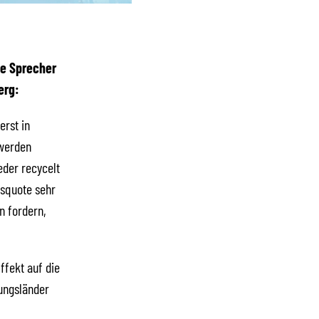
de Sprecher
erg:
erst in
 werden
eder recycelt
gsquote sehr
n fordern,
ffekt auf die
ungsländer