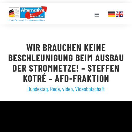
Zum
Inhalt
Toggle
springen
Navigation
FRAKTION
WIR BRAUCHEN KEINE
LANDESGRUPPEN
BESCHLEUNIGUNG BEIM AUSBAU
DER STROMNETZE! – STEFFEN
VERANSTALTUNGEN
KOTRÉ – AFD-FRAKTION
Bundestag
,
Rede
,
video
,
Videobotschaft
PRESSE
STELLENPORTAL
MEDIATHEK