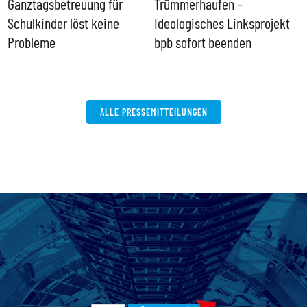
Ganztagsbetreuung für
Trümmerhaufen –
e
Schulkinder löst keine
Ideologisches Linksprojekt
Probleme
bpb sofort beenden
ALLE PRESSEMITTEILUNGEN